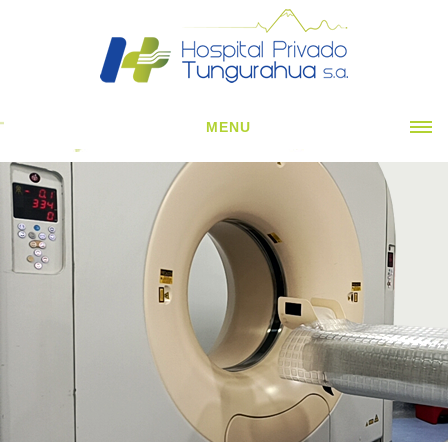
MENU
INICIO
CORPORATIVO ▼
ESPECIALIDADES CLÍNICAS ▼
ESPECIALIDADES QUIRÚRGICAS ▼
SERVICIOS H. ▼
NOTICIAS
CONTÁCTENOS