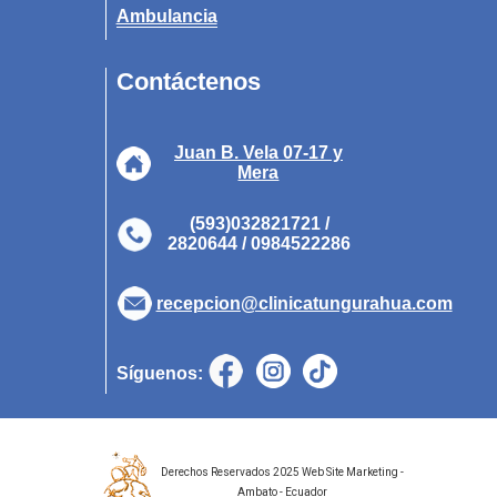
Ambulancia
Contáctenos
Juan B. Vela 07-17 y
Mera
(593)032821721 /
2820644 / 0984522286
recepcion@clinicatungurahua.com
Síguenos:
Derechos Reservados 2025 Web Site Marketing -
Ambato - Ecuador